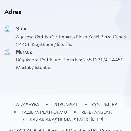
Adres
Şube
Ayazma Cad. No:37 Papirus Plaza Kat:6 Plaza Cubes
34406 Kağıthane / İstanbul
Merkez
Büyükdere Cad. Nurol Plaza No: 255 D:21/A 34450
Maslak / İstanbul
ANASAYFA
KURUMSAL
ÇÖZÜMLER
YAZILIM PLATFORMU
REFERANSLAR
PAZAR ARAŞTIRMA İSTATİSTİKLERİ
© 2021 All Rights Reserved. Developed By |
Yazılımax