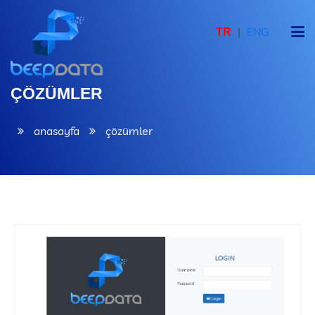
|
ENG
TR
ANASAYFA
ÇÖZÜMLER
KURUMSAL
anasayfa
çözümler
YAZILIM PLATFORMU
ÇÖZÜMLER
REFERANSLAR
PAZAR ARAŞTIRMA İSTATİSTİKLERİ
İLETİŞİM