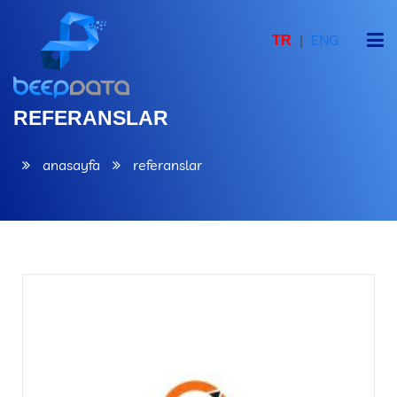
|
ENG
TR
ANASAYFA
REFERANSLAR
KURUMSAL
anasayfa
referanslar
YAZILIM PLATFORMU
ÇÖZÜMLER
REFERANSLAR
PAZAR ARAŞTIRMA İSTATİSTİKLERİ
İLETİŞİM